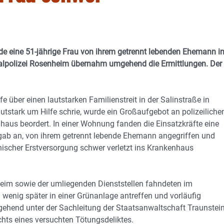
eine 51-jährige Frau von ihrem getrennt lebenden Ehemann i
inalpolizei Rosenheim übernahm umgehend die Ermittlungen. Der
 über einen lautstarken Familienstreit in der Salinstraße in
tstark um Hilfe schrie, wurde ein Großaufgebot an polizeiliche
aus beordert. In einer Wohnung fanden die Einsatzkräfte eine
u gab an, von ihrem getrennt lebende Ehemann angegriffen und
inischer Erstversorgung schwer verletzt ins Krankenhaus
heim sowie der umliegenden Dienststellen fahndeten im
wenig später in einer Grünanlage antreffen und vorläufig
hend unter der Sachleitung der Staatsanwaltschaft Traunstein
hts eines versuchten Tötungsdeliktes.