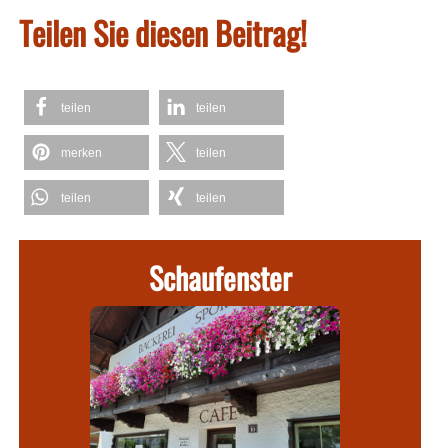
Teilen Sie diesen Beitrag!
teilen
teilen
merken
teilen
teilen
teilen
Schaufenster