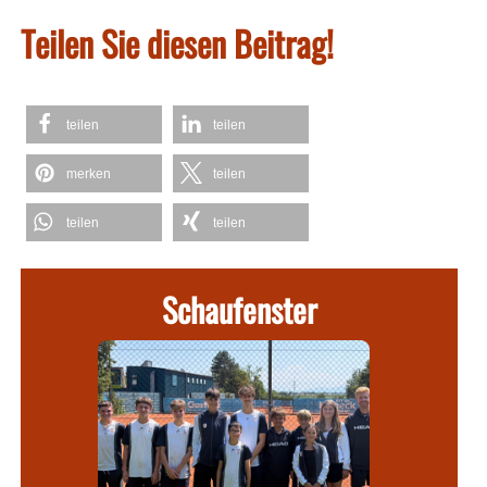
Teilen Sie diesen Beitrag!
teilen
teilen
merken
teilen
teilen
teilen
Schaufenster