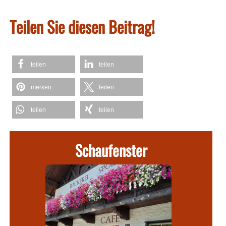
Teilen Sie diesen Beitrag!
teilen
teilen
merken
teilen
teilen
teilen
Schaufenster