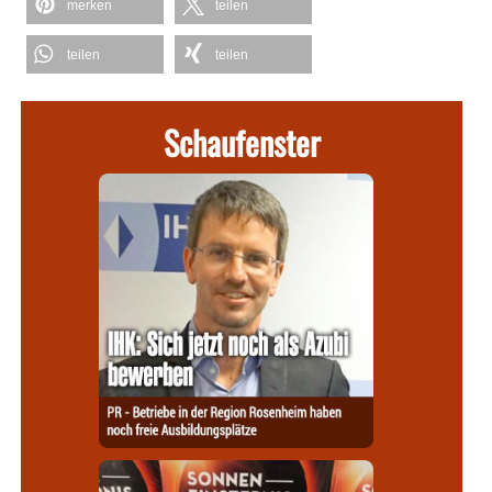
merken
teilen
teilen
teilen
Schaufenster