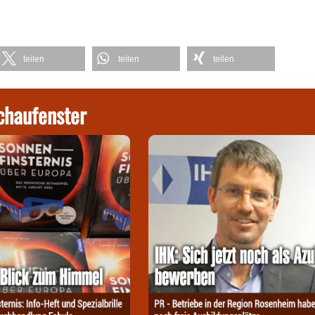
teilen
teilen
teilen
chaufenster