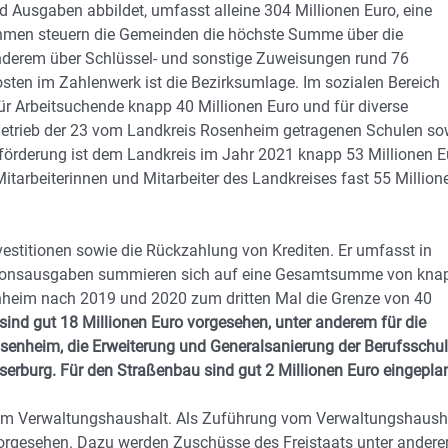
 Ausgaben abbildet, umfasst alleine 304 Millionen Euro, eine
ahmen steuern die Gemeinden die höchste Summe über die
 anderem über Schlüssel- und sonstige Zuweisungen rund 76
sten im Zahlenwerk ist die Bezirksumlage. Im sozialen Bereich
 für Arbeitsuchende knapp 40 Millionen Euro und für diverse
 Betrieb der 23 vom Landkreis Rosenheim getragenen Schulen so
eförderung ist dem Landkreis im Jahr 2021 knapp 53 Millionen E
itarbeiterinnen und Mitarbeiter des Landkreises fast 55 Million
estitionen sowie die Rückzahlung von Krediten. Er umfasst in
titionsausgaben summieren sich auf eine Gesamtsumme von kna
enheim nach 2019 und 2020 zum dritten Mal die Grenze von 40
d gut 18 Millionen Euro vorgesehen, unter anderem für die
senheim, die Erweiterung und Generalsanierung der Berufsschu
erburg. Für den Straßenbau sind gut 2 Millionen Euro eingepla
m Verwaltungshaushalt. Als Zuführung vom Verwaltungshaush
orgesehen. Dazu werden Zuschüsse des Freistaats unter ander