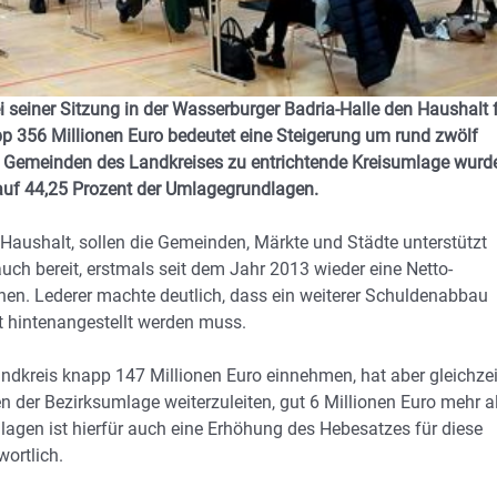
i seiner Sitzung in der Wasserburger Badria-Halle den Haushalt 
 356 Millionen Euro bedeutet eine Steigerung um rund zwölf
n Gemeinden des Landkreises zu entrichtende Kreisumlage wurd
 auf 44,25 Prozent der Umlagegrundlagen.
 Haushalt, sollen die Gemeinden, Märkte und Städte unterstützt
auch bereit, erstmals seit dem Jahr 2013 wieder eine Netto-
en. Lederer machte deutlich, dass ein weiterer Schuldenabbau
t hintenangestellt werden muss.
dkreis knapp 147 Millionen Euro einnehmen, hat aber gleichzei
 der Bezirksumlage weiterzuleiten, gut 6 Millionen Euro mehr a
gen ist hierfür auch eine Erhöhung des Hebesatzes für diese
ortlich.