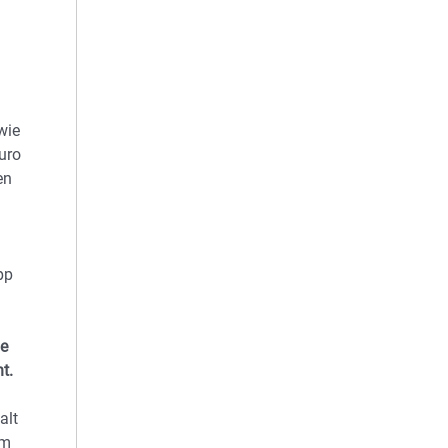
wie
uro
en
pp
le
nt.
alt
em