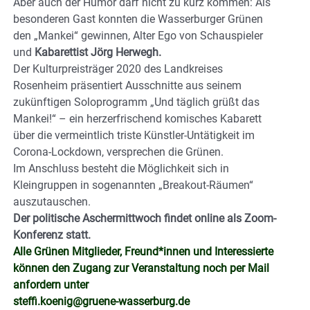
Aber auch der Humor darf nicht zu kurz kommen: Als
besonderen Gast konnten die Wasserburger Grünen
den „Mankei“ gewinnen, Alter Ego von Schauspieler
und
Kabarettist Jörg Herwegh.
Der Kulturpreisträger 2020 des Landkreises
Rosenheim präsentiert Ausschnitte aus seinem
zukünftigen Soloprogramm „Und täglich grüßt das
Mankei!“ – ein herzerfrischend komisches Kabarett
über die vermeintlich triste Künstler-Untätigkeit im
Corona-Lockdown, versprechen die Grünen.
Im Anschluss besteht die Möglichkeit sich in
Kleingruppen in sogenannten „Breakout-Räumen“
auszutauschen.
Der politische Aschermittwoch findet online als Zoom-
Konferenz statt.
Alle Grünen Mitglieder, Freund*innen und Interessierte
können den Zugang zur Veranstaltung noch per Mail
anfordern unter
steffi.koenig@gruene-wasserburg.de