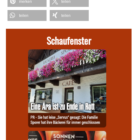
merken
teilen
teilen
teilen
Schaufenster