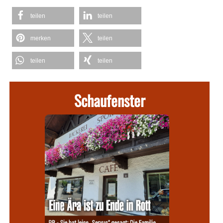
teilen
teilen
merken
teilen
teilen
teilen
Schaufenster