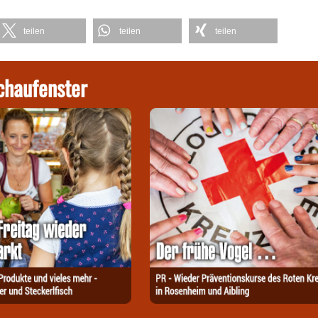
teilen
teilen
teilen
chaufenster