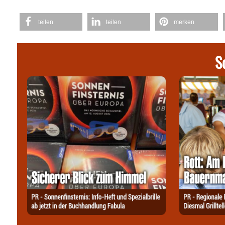
teilen
teilen
merken
S