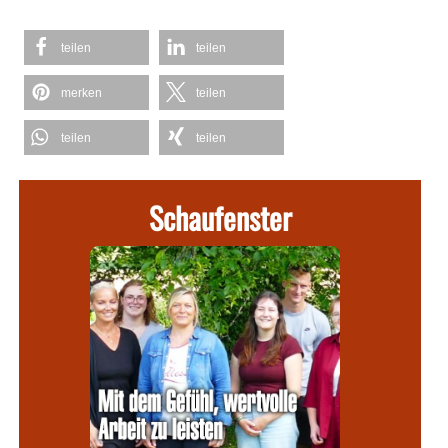
teilen
teilen
merken
teilen
teilen
teilen
Schaufenster