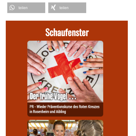
teilen
teilen
Schaufenster