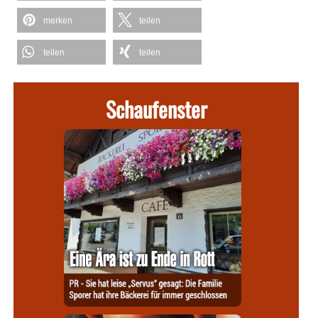
merken
teilen
teilen
teilen
Schaufenster