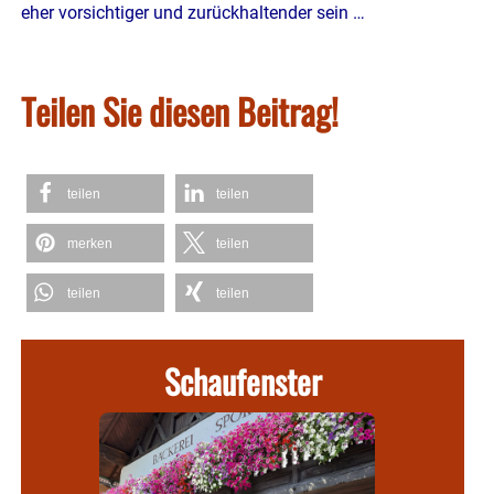
eher vorsichtiger und zurückhaltender sein …
Teilen Sie diesen Beitrag!
teilen
teilen
merken
teilen
teilen
teilen
Schaufenster