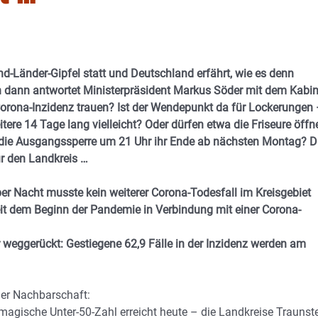
nd-Länder-Gipfel statt und Deutschland erfährt, wie es denn
n dann antwortet Ministerpräsident Markus Söder mit dem Kabin
Corona-Inzidenz trauen? Ist der Wendepunkt da für Lockerungen
tere 14 Tage lang vielleicht? Oder dürfen etwa die Friseure öffn
t die Ausgangssperre um 21 Uhr ihr Ende ab nächsten Montag? D
ür den Landkreis …
ber Nacht musste kein weiterer Corona-Todesfall im Kreisgebiet
eit dem Beginn der Pandemie in Verbindung mit einer Corona-
r weggerückt: Gestiegene 62,9 Fälle in der Inzidenz werden am
 der Nachbarschaft:
agische Unter-50-Zahl erreicht heute – die Landkreise Traunst