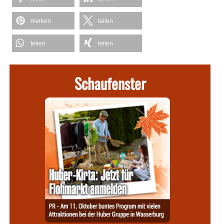
merken
teilen
teilen
teilen
Schaufenster