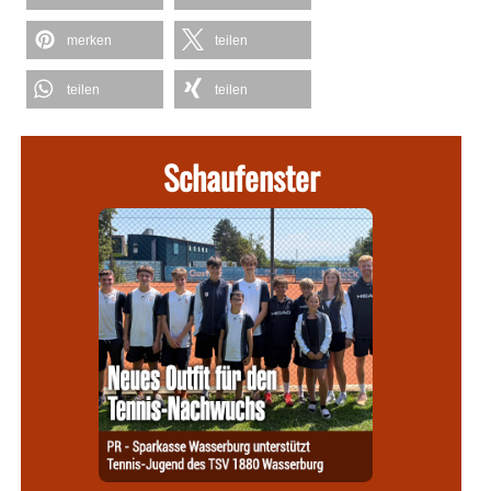
merken
teilen
teilen
teilen
Schaufenster