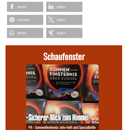
teilen
teilen
merken
teilen
teilen
teilen
Schaufenster