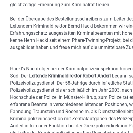
gleichzeitige Ernennung zum Kriminalrat freuen.
Bei der Übergabe des Bestellungsschreibens zum Leiter des
Leitendem Kriminaldirektor Bernd Hackl bekommen wir eine
Erfahrungsschatz ausgestatten Kriminalbeamten mit hoher
kenne Herrn Hackl seit einem Phare-Twinning-Projekt, bei
ausgebildet haben und freue mich auf die unmittelbare Z
Hackl’s Nachfolger bei der Kriminalpolizeiinspektion Rose
Süd. Der
Leitende Kriminaldirektor Robert Anderl
begann sei
Polizeivollzugsdienst. Der 58-Jährige durchlief etliche St
Polizeivollzugsdienst bis er schließlich im Jahr 2003, na
Hochschule der Polizei in Münster-Hiltrup, zum Polizeirat 
erfahrene Beamte in verschiedenen leitenden Positionen, wi
Fahndung Traunstein und Rosenheim, als Dienststellenleiter
Kriminalpolizeiinspektion mit Zentralaufgaben des Polizei
Anderl in leitender Funktion bei der Grenzpolizeidirektion 
als Leiter der Kriminalpolizeiinspektion Rosenheim antrat. 