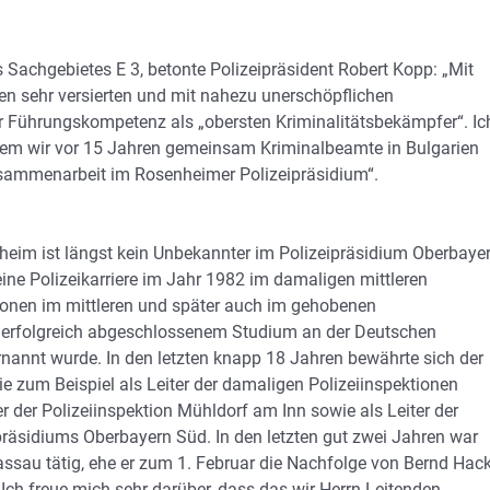
 Sachgebietes E 3, betonte Polizeipräsident Robert Kopp: „Mit
n sehr versierten und mit nahezu unerschöpflichen
 Führungskompetenz als „obersten Kriminalitätsbekämpfer“. Ic
 dem wir vor 15 Jahren gemeinsam Kriminalbeamte in Bulgarien
usammenarbeit im Rosenheimer Polizeipräsidium“.
nheim ist längst kein Unbekannter im Polizeipräsidium Oberbaye
ne Polizeikarriere im Jahr 1982 im damaligen mittleren
ationen im mittleren und später auch im gehobenen
ch erfolgreich abgeschlossenem Studium an der Deutschen
ernannt wurde. In den letzten knapp 18 Jahren bewährte sich der
e zum Beispiel als Leiter der damaligen Polizeiinspektionen
 der Polizeiinspektion Mühldorf am Inn sowie als Leiter der
präsidiums Oberbayern Süd. In den letzten gut zwei Jahren war
Passau tätig, ehe er zum 1. Februar die Nachfolge von Bernd Hack
„Ich freue mich sehr darüber, dass das wir Herrn Leitenden