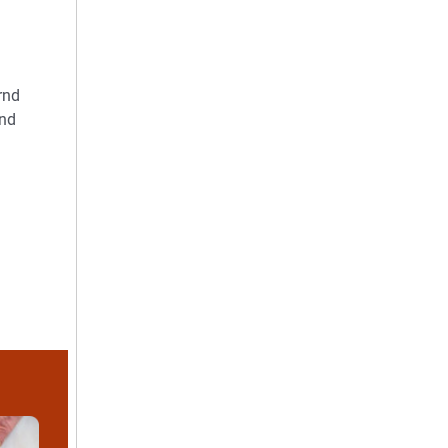
rnd
und