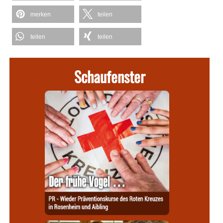
merken
teilen
teilen
teilen
Schaufenster