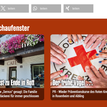
teilen
teilen
teilen
chaufenster