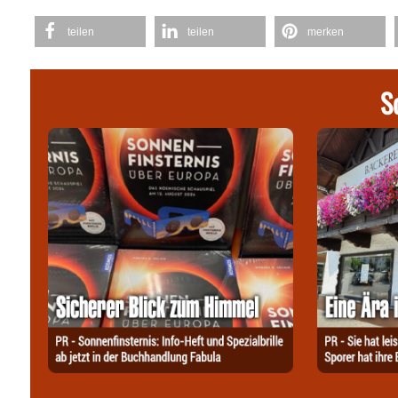
teilen
teilen
merken
S