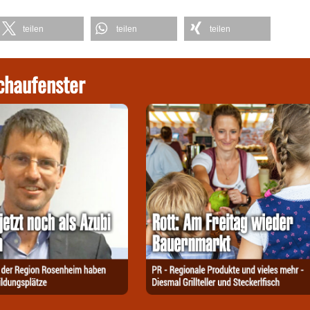
teilen
teilen
teilen
chaufenster