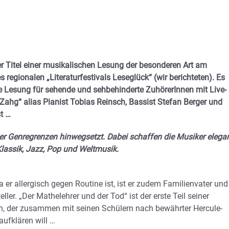
er Titel einer musikalischen Lesung der besonderen Art am
gionalen „Literaturfestivals Leseglück“ (wir berichteten). Es
e Lesung für sehende und sehbehinderte ZuhörerInnen mit Live-
ahg“ alias Pianist Tobias Reinsch, Bassist Stefan Berger und
t …
über Genregrenzen hinwegsetzt. Dabei schaffen die Musiker elega
lassik, Jazz, Pop und Weltmusik.
 er allergisch gegen Routine ist, ist er zudem Familienvater und
ller. „Der Mathelehrer und der Tod“ ist der erste Teil seiner
h, der zusammen mit seinen Schülern nach bewährter Hercule-
aufklären will …