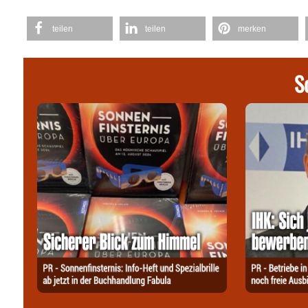
teilen
teilen
merken
S