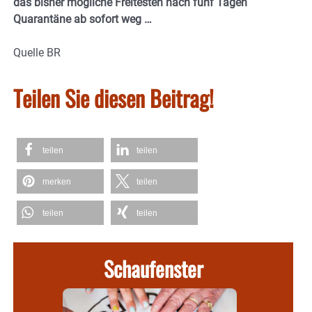
das bisher mögliche Freitesten nach fünf Tagen
Quarantäne ab sofort weg …
Quelle BR
Teilen Sie diesen Beitrag!
teilen
teilen
merken
teilen
teilen
teilen
Schaufenster