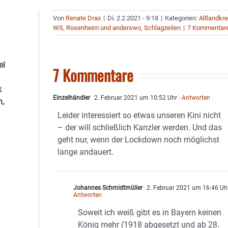
Von
Renate Drax
|
Di. 2.2.2021 - 9:18
|
Kategorien:
Altlandkre
WS
,
Rosenheim und anderswo
,
Schlagzeilen
|
7 Kommentar
el
7 Kommentare
k
Einzelhändler
2. Februar 2021 um 10:52 Uhr
- Antworten
n,
Leider interessiert so etwas unseren Kini nicht
– der will schließlich Kanzler werden. Und das
geht nur, wenn der Lockdown noch möglichst
lange andauert.
Johannes Schmidtmüller
2. Februar 2021 um 16:46 Uh
Antworten
Soweit ich weiß gibt es in Bayern keinen
König mehr (1918 abgesetzt und ab 28.