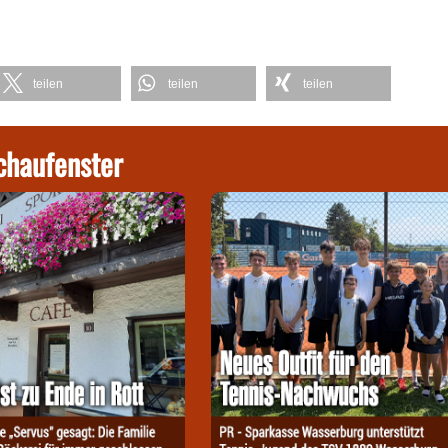
teilen
teilen
teilen
chaufenster