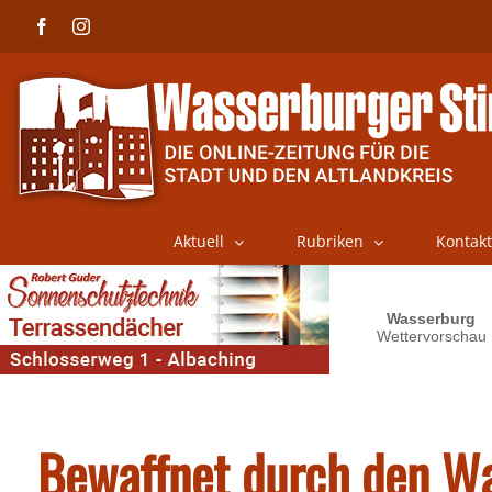
Skip
Facebook
Instagram
to
content
Aktuell
Rubriken
Kontakt
Bewaffnet durch den W