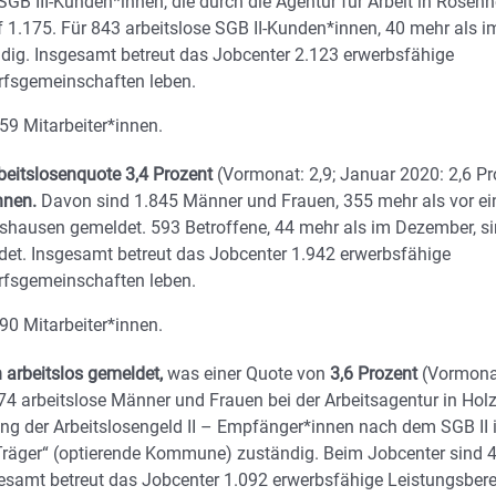
SGB III-Kunden*innen, die durch die Agentur für Arbeit in Rosen
f 1.175. Für 843 arbeitslose SGB II-Kunden*innen, 40 mehr als i
dig. Insgesamt betreut das Jobcenter 2.123 erwerbsfähige
arfsgemeinschaften leben.
59 Mitarbeiter*innen.
beitslosenquote 3,4 Prozent
(Vormonat: 2,9; Januar 2020: 2,6 Pr
nnen.
Davon sind 1.845 Männer und Frauen, 355 mehr als vor e
tshausen gemeldet. 593 Betroffene, 44 mehr als im Dezember, s
det. Insgesamt betreut das Jobcenter 1.942 erwerbsfähige
arfsgemeinschaften leben.
90 Mitarbeiter*innen.
 arbeitslos gemeldet,
was einer Quote von
3,6
Prozent
(Vormonat
74 arbeitslose Männer und Frauen bei der Arbeitsagentur in Hol
ng der Arbeitslosengeld II – Empfänger*innen nach dem SGB II i
räger“ (optierende Kommune) zuständig. Beim Jobcenter sind 
esamt betreut das Jobcenter 1.092 erwerbsfähige Leistungsbere