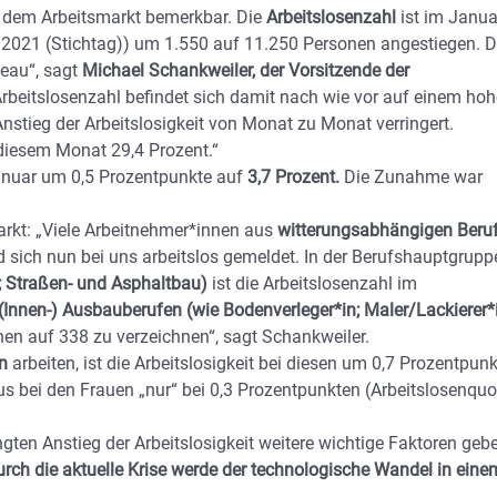
 dem Arbeitsmarkt bemerkbar. Die
Arbeitslosenzahl
ist im Janua
 2021 (Stichtag)) um 1.550 auf 11.250 Personen angestiegen. D
veau“, sagt
Michael Schankweiler, der Vorsitzende der
rbeitslosenzahl befindet sich damit nach wie vor auf einem ho
 Anstieg der Arbeitslosigkeit von Monat zu Monat verringert.
 diesem Monat 29,4 Prozent.“
anuar um 0,5 Prozentpunkte auf
3,7 Prozent.
Die Zunahme war
markt: „Viele Arbeitnehmer*innen aus
witterungsabhängigen Beru
sich nun bei uns arbeitslos gemeldet. In der Berufshauptgrupp
 Straßen- und Asphaltbau)
ist die Arbeitslosenzahl im
(Innen-) Ausbauberufen (wie Bodenverleger*in; Maler/Lackierer*i
en auf 338 zu verzeichnen“, sagt Schankweiler.
n
arbeiten, ist die Arbeitslosigkeit bei diesen um 0,7 Prozentpun
lus bei den Frauen „nur“ bei 0,3 Prozentpunkten (Arbeitslosenquo
ten Anstieg der Arbeitslosigkeit weitere wichtige Faktoren gebe
rch die aktuelle Krise werde der technologische Wandel in eine