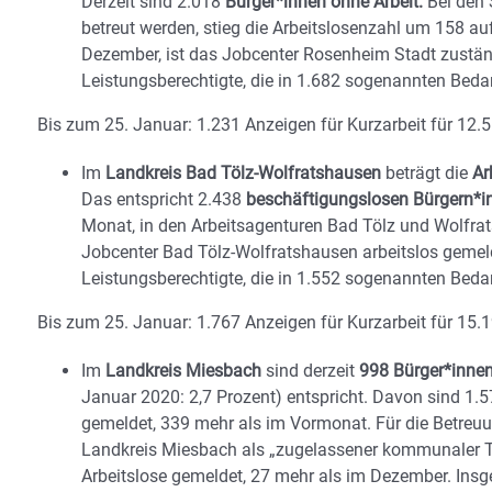
Derzeit sind 2.018
Bürger*innen ohne Arbeit.
Bei den 
betreut werden, stieg die Arbeitslosenzahl um 158 au
Dezember, ist das Jobcenter Rosenheim Stadt zustän
Leistungsberechtigte, die in 1.682 sogenannten Bed
Bis zum 25. Januar: 1.231 Anzeigen für Kurzarbeit für 12.5
Im
Landkreis Bad Tölz-Wolfratshausen
beträgt die
Ar
Das entspricht 2.438
beschäftigungslosen Bürgern*i
Monat, in den Arbeitsagenturen Bad Tölz und Wolfra
Jobcenter Bad Tölz-Wolfratshausen arbeitslos gemel
Leistungsberechtigte, die in 1.552 sogenannten Bed
Bis zum 25. Januar: 1.767 Anzeigen für Kurzarbeit für 15.1
Im
Landkreis Miesbach
sind derzeit
998 Bürger*innen
Januar 2020: 2,7 Prozent) entspricht. Davon sind 1.5
gemeldet, 339 mehr als im Vormonat. Für die Betreuu
Landkreis Miesbach als „zugelassener kommunaler T
Arbeitslose gemeldet, 27 mehr als im Dezember. Insg