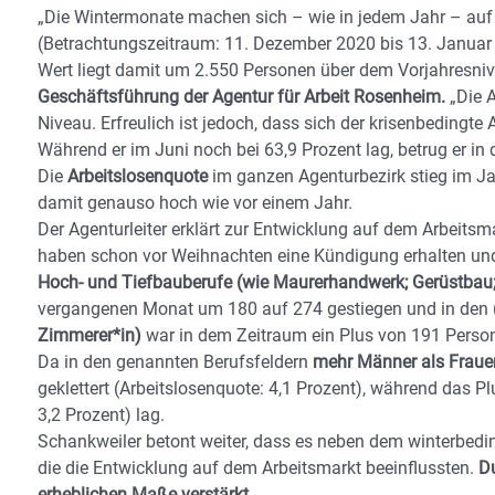
„Die Wintermonate machen sich – wie in jedem Jahr – auf
(Betrachtungszeitraum: 11. Dezember 2020 bis 13. Januar
Wert liegt damit um 2.550 Personen über dem Vorjahresni
Geschäftsführung der Agentur für Arbeit Rosenheim.
„Die A
Niveau. Erfreulich ist jedoch, dass sich der krisenbedingte
Während er im Juni noch bei 63,9 Prozent lag, betrug er in
Die
Arbeitslosenquote
im ganzen Agenturbezirk stieg im J
damit genauso hoch wie vor einem Jahr.
Der Agenturleiter erklärt zur Entwicklung auf dem Arbeits
haben schon vor Weihnachten eine Kündigung erhalten und 
Hoch- und Tiefbauberufe (wie Maurerhandwerk; Gerüstbau;
vergangenen Monat um 180 auf 274 gestiegen und in den
Zimmerer*in)
war in dem Zeitraum ein Plus von 191 Person
Da in den genannten Berufsfeldern
mehr Männer als Fraue
geklettert (Arbeitslosenquote: 4,1 Prozent), während das P
3,2 Prozent) lag.
Schankweiler betont weiter, dass es neben dem winterbeding
die die Entwicklung auf dem Arbeitsmarkt beeinflussten.
Du
erheblichen Maße verstärkt.