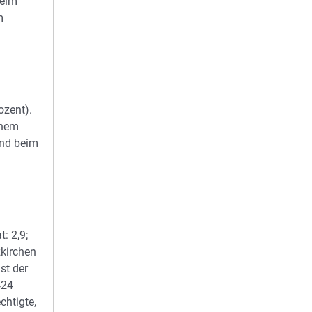
heim
m
ozent).
inem
ind beim
: 2,9;
zkirchen
st der
424
chtigte,