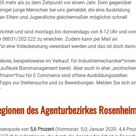
20 mehr als zu dem Zeitpunkt vor einem Jahr. Dem gegenüber
eniger junge Menschen bei uns gemeldet, die eine Ausbildung
t an Eltern und Jugendliche gleichermaßen möglichst schnell
erichtet und sind montags bis donnerstags von 8-12 Uhr und von
er 08031/202-222 zu erreichen. Zudem kann per Mail an
für eine Videoberatung vereinbart werden und das ist doch dann
ebote, beispielsweise im Verkauf, für Industriemechaniker*innen
Kaufleute Büromanagement bereit. Aber auch in eher „exotischer
aufmann*frau für E Commerce sind offene Ausbildungsstellen
 Tipps zur Stellensuche und zu Bewerbungen. Melden Sie sich a
“
gionen
des Agenturbezirkes Rosenheim
losenquote von
5,6
Prozent
(Vormonat: 5,0; Januar 2020: 4,4 Proz