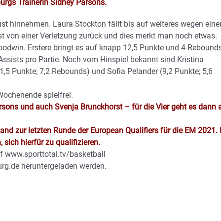
rgs Trainerin Sidney Parsons.
st hinnehmen. Laura Stockton fällt bis auf weiteres wegen eine
t von einer Verletzung zurück und dies merkt man noch etwas.
oodwin. Erstere bringt es auf knapp 12,5 Punkte und 4 Rebound
 Assists pro Partie. Noch vom Hinspiel bekannt sind Kristina
1,5 Punkte; 7,2 Rebounds) und Sofia Pelander (9,2 Punkte; 5,6
Wochenende spielfrei.
arsons und auch Svenja Brunckhorst – für die Vier geht es dann 
nd zur letzten Runde der European Qualifiers für die EM 2021. 
ch hierfür zu qualifizieren.
f www.sporttotal.tv/basketball
rg.de heruntergeladen werden.