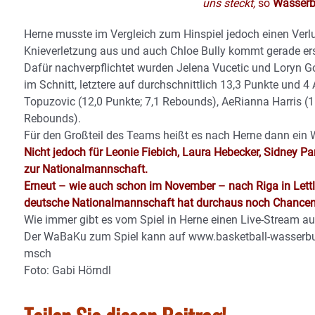
uns steckt,
so
Wasserbu
Herne musste im Vergleich zum Hinspiel jedoch einen Verlu
Knieverletzung aus und auch Chloe Bully kommt gerade ers
Dafür nachverpflichtet wurden Jelena Vucetic und Loryn G
im Schnitt, letztere auf durchschnittlich 13,3 Punkte und 4
Topuzovic (12,0 Punkte; 7,1 Rebounds), AeRianna Harris (1
Rebounds).
Für den Großteil des Teams heißt es nach Herne dann ein 
Nicht jedoch für Leonie Fiebich, Laura Hebecker, Sidney P
zur Nationalmannschaft.
Erneut – wie auch schon im November – nach Riga in Lettla
deutsche Nationalmannschaft hat durchaus noch Chancen, si
Wie immer gibt es vom Spiel in Herne einen Live-Stream au
Der WaBaKu zum Spiel kann auf www.basketball-wasserbu
msch
Foto: Gabi Hörndl