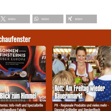
teilen
teilen
teilen
chaufenster