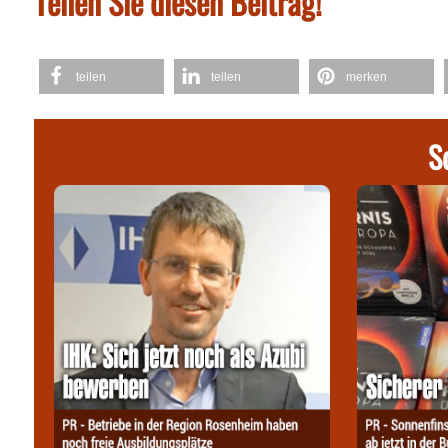
Teilen Sie diesen Beitrag!
teilen
teilen
merken
S