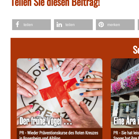
Teilen Sie diesen Beitrag!
teilen
teilen
merken
S