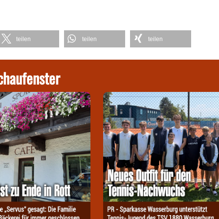
teilen
teilen
teilen
chaufenster