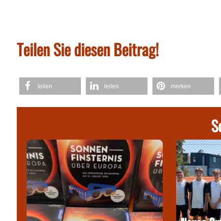
Teilen Sie diesen Beitrag!
teilen
teilen
merken
S