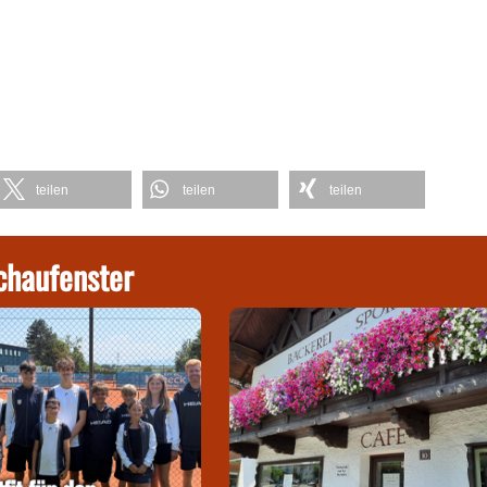
teilen
teilen
teilen
chaufenster