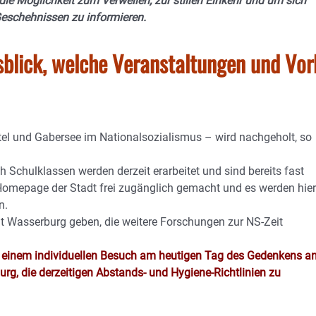
 die Möglichkeit zum Verweilen, zur stillen Einkehr und um sich
eschehnissen zu informieren.
sblick, welche Veranstaltungen und Vo
tel und Gabersee im Nationalsozialismus – wird nachgeholt, so
chulklassen werden derzeit erarbeitet und sind bereits fast
er Homepage der Stadt frei zugänglich gemacht und es werden hie
n.
dt Wasserburg geben, die weitere Forschungen zur NS-Zeit
i einem individuellen Besuch am heutigen Tag des Gedenkens a
urg, die derzeitigen Abstands- und Hygiene-Richtlinien zu