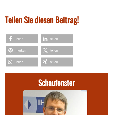
Teilen Sie diesen Beitrag!
teilen
teilen
merken
teilen
teilen
teilen
Schaufenster