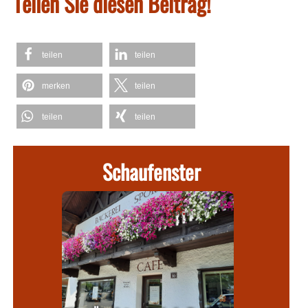
Teilen Sie diesen Beitrag!
teilen
teilen
merken
teilen
teilen
teilen
Schaufenster