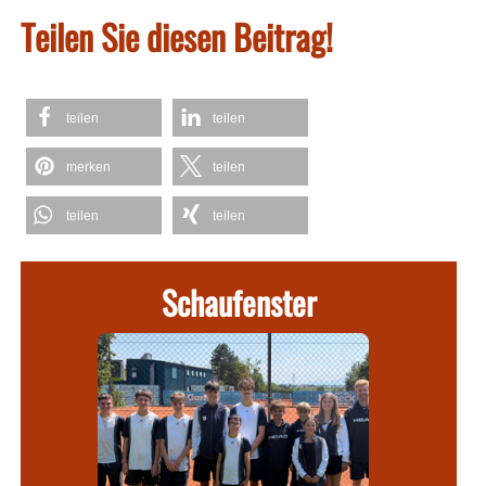
Teilen Sie diesen Beitrag!
teilen
teilen
merken
teilen
teilen
teilen
Schaufenster