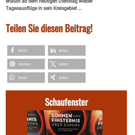
erlaubt ab dem heutigen Dienstag wieder
Tagesausflüge in sein Kreisgebiet …
Teilen Sie diesen Beitrag!
teilen
teilen
merken
teilen
teilen
teilen
Schaufenster