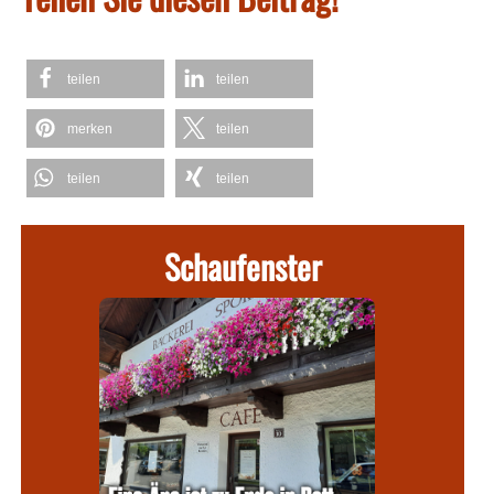
teilen
teilen
merken
teilen
teilen
teilen
Schaufenster