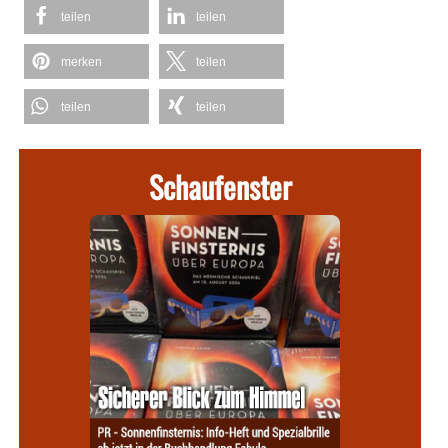
teilen
teilen
merken
teilen
teilen
teilen
Schaufenster