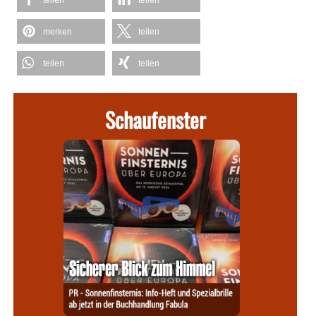
merken
teilen
teilen
teilen
Schaufenster