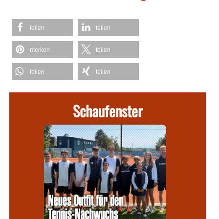
teilen
teilen
merken
teilen
teilen
teilen
Schaufenster