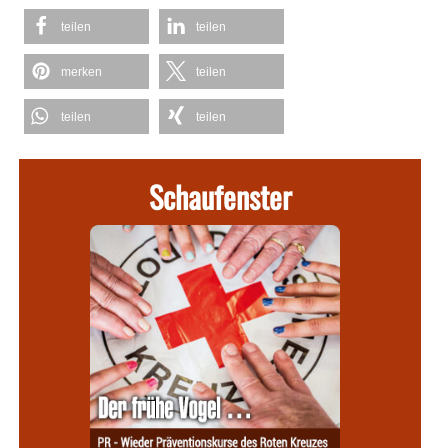
teilen
teilen
merken
teilen
teilen
teilen
Schaufenster