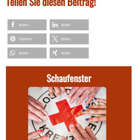
Teilen Sie diesen Beitrag!
teilen
teilen
merken
teilen
teilen
teilen
Schaufenster