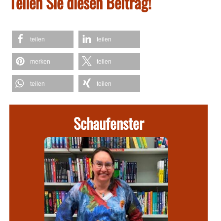
Teilen Sie diesen Beitrag!
teilen
teilen
merken
teilen
teilen
teilen
Schaufenster