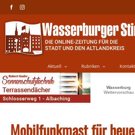
Skip
Facebook
Instagram
to
content
Aktuell
Rubriken
Kontakt
Mobilfunkmast für heue