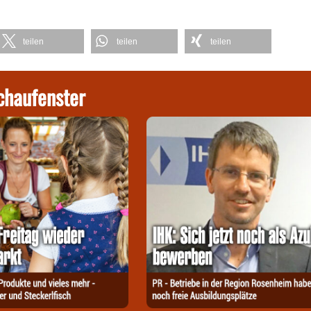
teilen
teilen
teilen
chaufenster