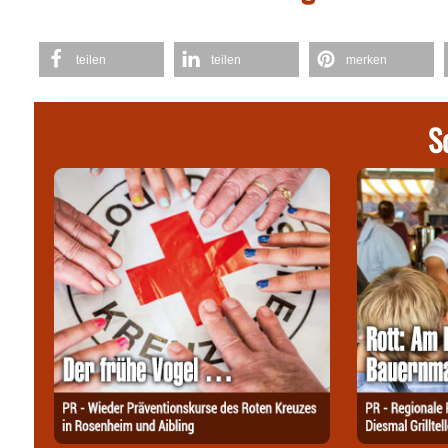
teilen
teilen
merken
S