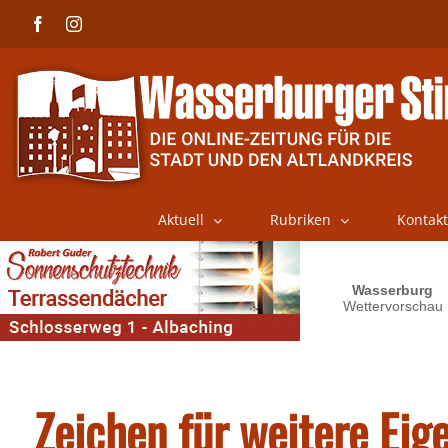
Skip
Facebook
Instagram
to
content
Aktuell
Rubriken
Kontakt
Zeichen für weitere Eig