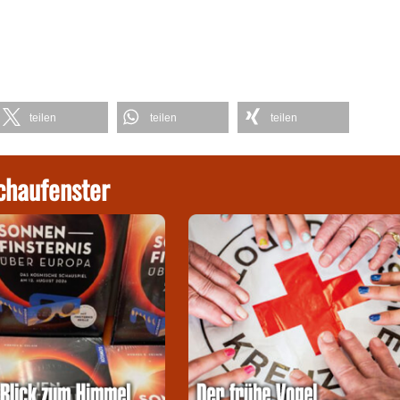
teilen
teilen
teilen
chaufenster