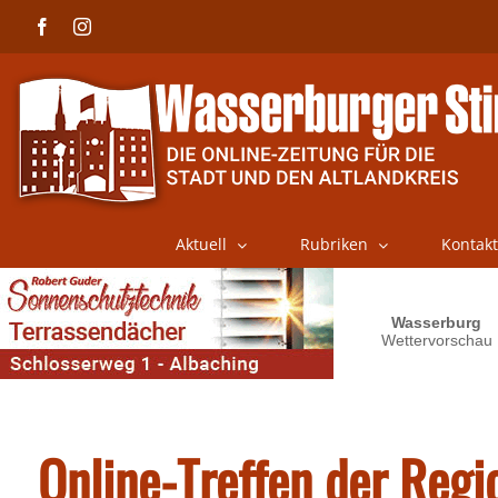
Skip
Facebook
Instagram
to
content
Aktuell
Rubriken
Kontakt
Online-Treffen der Regi