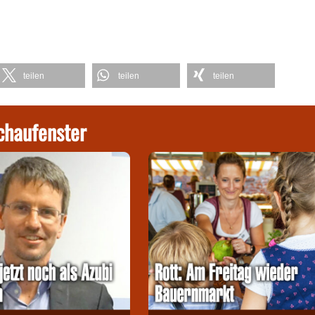
teilen
teilen
teilen
chaufenster