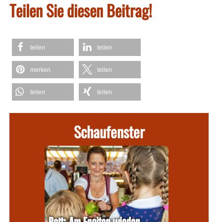
Teilen Sie diesen Beitrag!
teilen
teilen
merken
teilen
teilen
teilen
Schaufenster