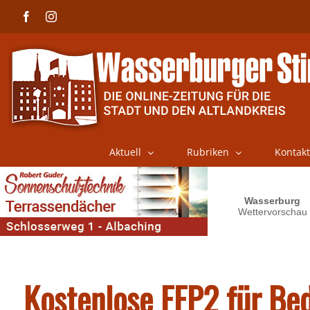
Skip
Facebook
Instagram
to
content
Aktuell
Rubriken
Kontakt
Kostenlose FFP2 für Bed