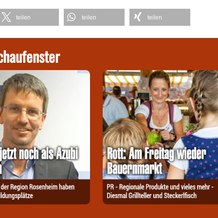
teilen
teilen
teilen
chaufenster