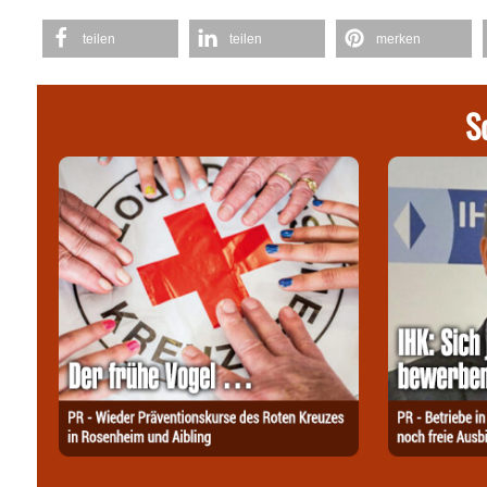
teilen
teilen
merken
S