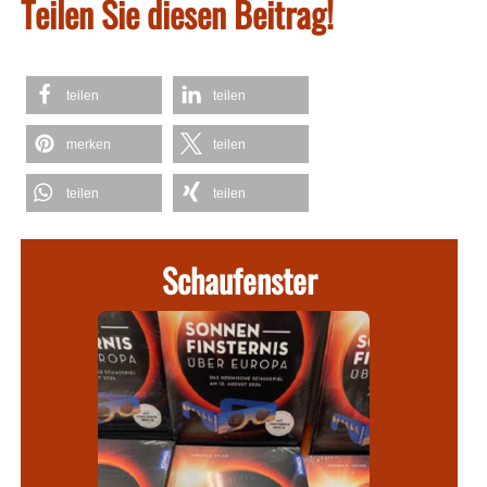
Teilen Sie diesen Beitrag!
teilen
teilen
merken
teilen
teilen
teilen
Schaufenster