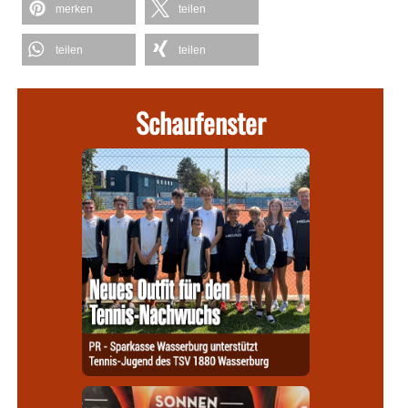
merken
teilen
teilen
teilen
Schaufenster