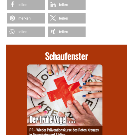
teilen
teilen
merken
teilen
teilen
teilen
Schaufenster