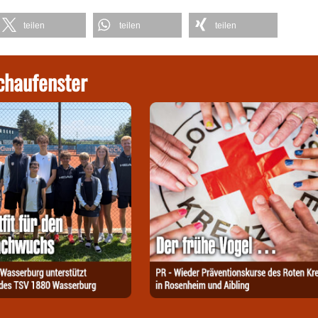
teilen
teilen
teilen
chaufenster