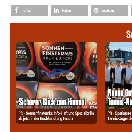
teilen
teilen
merken
S